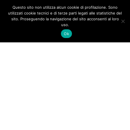
Questo sito non utilizza alcun cookie di profilazione. Sono
Home
utilizzati cookie tecnici e di terze parti legati alle statistiche del
sito. Proseguendo la navigazione del sito acconsenti al loro
Chi siamo
uso.
Menu
Ok
Locale
Contatti
News
Scopri il Ta